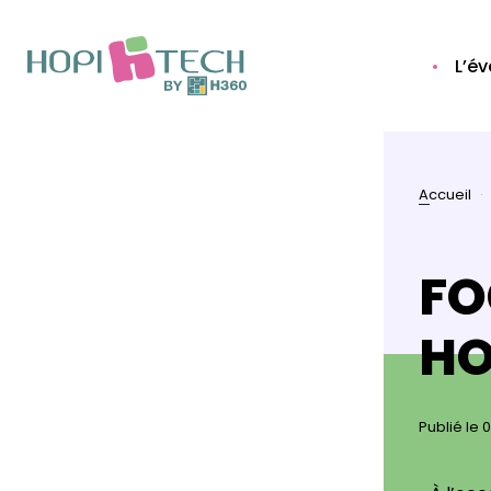
L’é
Accueil
FO
HO
Publié le 