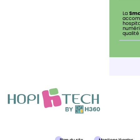
Sma
La
accomp
hospita
numériq
qualité