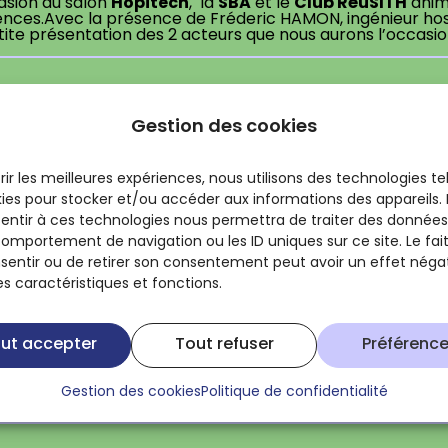
Hopitech
SBA
Club RéuSITH
asion du salon
, la
et le
anim
ences.Avec la présence de Fréderic HAMON, ingénieur hosp
ite présentation des 2 acteurs que nous aurons l’occasio
Gestion des cookies
rir les meilleures expériences, nous utilisons des technologies te
kies pour stocker et/ou accéder aux informations des appareils. L
b RéuSITH
est un groupe de travail réunissant une quinzain
entir à ces technologies nous permettra de traiter des données 
SIT
er des expériences et solutions techniques autour du
comportement de navigation ou les ID uniques sur ce site. Le fai
GTB, GMAO, G
alier,et couvre divers domaines comme la
er la gestion des données techniques hospitalières non m
sentir ou de retirer son consentement peut avoir un effet négat
ce (SBA)
Smart-Hospital
et la commission
pour établir
es caractéristiques et fonctions.
R2S4Care V1
tiel
, qui définit une architecture cible pour 
s.
ut accepter
Tout refuser
Préférenc
Gestion des cookies
Politique de confidentialité