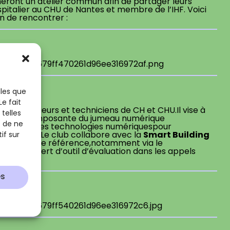
eront un atelier commun afin de partager leurs
italier au CHU de Nantes et membre de l’IHF. Voici
n de rencontrer :
lles que
e fait
e d’ingénieurs et techniciens de CH et CHU.Il vise à
telles
H
, une composante du jumeau numérique
t de ne
EM
et autres technologies numériquespour
Smart Building
édicales. Le club collabore avec la
if sur
 un cadre de référence,notamment via le
le SITH et sert d’outil d’évaluation dans les appels
es