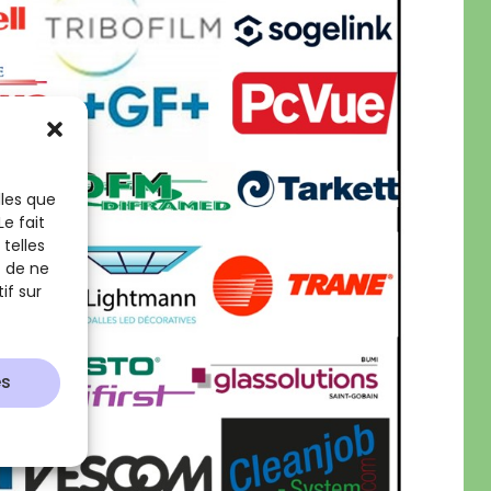
lles que
e fait
telles
t de ne
if sur
es