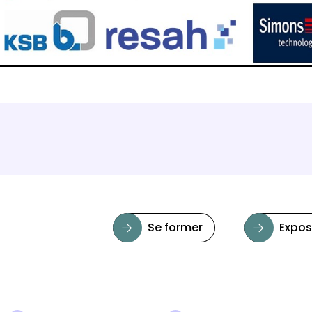
Se former
Expos