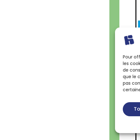
Pour off
les coo
de cons
que le 
pas con
certain
To