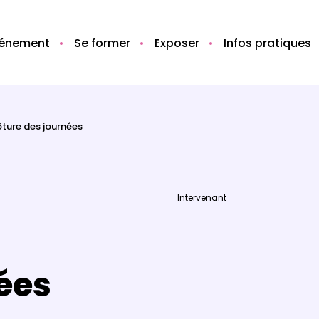
vénement
Se former
Exposer
Infos pratiques
ôture des journées
Intervenant
ées