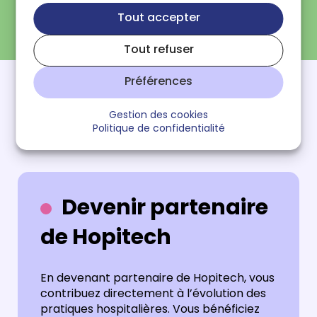
Tout accepter
Nos partenaires permanents sont des soutiens
constants qui jouent un rôle essentiel dans la
Tout refuser
pérennité et l’évolution de Hopitech. Leur
engagement à long terme permet à l’événement
Préférences
de continuer à innover et à répondre aux attentes
élevées de notre communauté professionnelle.
Gestion des cookies
Politique de confidentialité
Devenir partenaire
de Hopitech
En devenant partenaire de Hopitech, vous
contribuez directement à l’évolution des
pratiques hospitalières. Vous bénéficiez