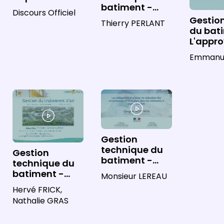
batiment -
Discours Officiel
Gestion de l'air
Gestio
Thierry PERLANT
: des
du bat
fondamentaux
L'appr
aux SSE
électri
Emmanu
fondam
SSE
Gestion
technique du
Gestion
batiment -
technique du
Actualité
batiment -
Monsieur LEREAU
Hospitalière Loi
Gestion de l'air
Hervé FRICK,
ELAN
: des
Nathalie GRAS
fondamentaux
aux SSE