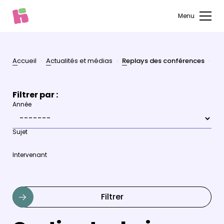
Menu
Accueil
Actualités et médias
Replays des conférences
Ges
Filtrer par :
Année
Sujet
Intervenant
Filtrer